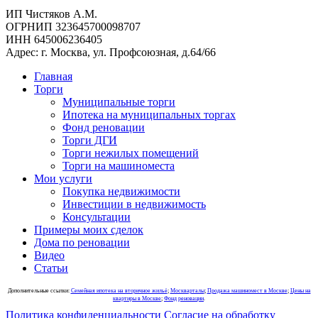
ИП Чистяков А.М.
ОГРНИП 323645700098707
ИНН 645006236405
Адрес: г. Москва, ул. Профсоюзная, д.64/66
Главная
Торги
Муниципальные торги
Ипотека на муниципальных торгах
Фонд реновации
Торги ДГИ
Торги нежилых помещений
Торги на машиноместа
Мои услуги
Покупка недвижимости
Инвестиции в недвижимость
Консультации
Примеры моих сделок
Дома по реновации
Видео
Статьи
Дополнительные ссылки:
Семейная ипотека на вторичное жильё
;
Москварталы
;
Продажа машиномест в Москве
;
Цены на
квартиры в Москве
;
Фонд реновации
.
Политика конфиденциальности
Согласие на обработку