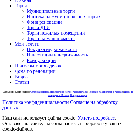
Главная
Торги
Муниципальные торги
Ипотека на муниципальных торгах
Фонд реновации
Торги ДГИ
Торги нежилых помещений
Торги на машиноместа
Мои услуги
Покупка недвижимости
Инвестиции в недвижимость
Консультации
Примеры моих сделок
Дома по реновации
Видео
Статьи
Дополнительные ссылки:
Семейная ипотека на вторичное жильё
;
Москварталы
;
Продажа машиномест в Москве
;
Цены на
квартиры в Москве
;
Фонд реновации
.
Политика конфиденциальности
Согласие на обработку
данных
Наш сайт использует файлы cookie.
Узнать подробнее
.
Оставаясь на сайте, вы соглашаетесь на обработку ваших
cookie-файлов.