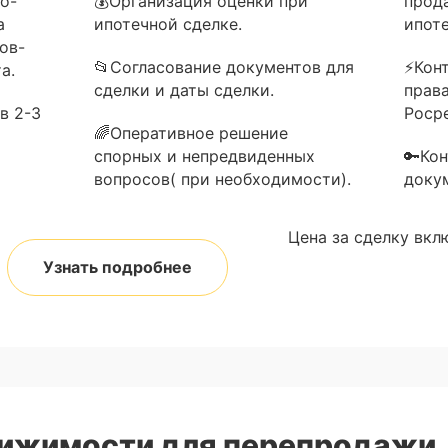
о-
💰Организация оценки при
прод
а
ипотечной сделке.
ипоте
ов-
📂Согласование документов для
⚡Кон
а.
сделки и даты сделки.
прав
в 2-3
Роср
🌈Оперативное решение
спорных и непредвиденных
🔑Ко
вопросов( при необходимости).
доку
Цена за сделку вкл
Узнать подробнее
вижимости для перепродажи