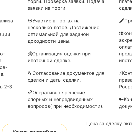
торги. Проверка заявки. Подача
плат
заявки на торги.
сделк
ализа
🎯Участие в торгах на
🖋Пр
несколько лотов. Достижение
❗❗❗Ко
ации
оптимальной для заданой
аккр
доходности цены.
опла
о-
💰Организация оценки при
прод
а
ипотечной сделке.
ипоте
ов-
📂Согласование документов для
⚡Кон
а.
сделки и даты сделки.
прав
в 2-3
Роср
🌈Оперативное решение
спорных и непредвиденных
🔑Ко
вопросов( при необходимости).
доку
Цена за сделку вк