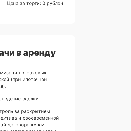
Цена за торги: 0 рублей
ачи в аренду
имизация страховых
ежей (при ипотечной
е).
оведение сделки.
нтроль за раскрытием
едитива и своевременной
той договора купли-