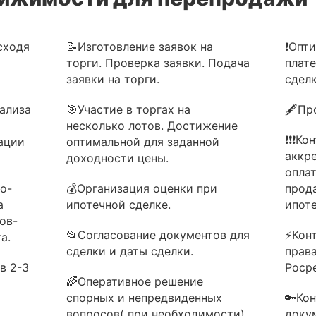
сходя
📝Изготовление заявок на
❗Опт
торги. Проверка заявки. Подача
плат
заявки на торги.
сделк
ализа
🎯Участие в торгах на
🖋Пр
несколько лотов. Достижение
❗❗❗Ко
ации
оптимальной для заданной
аккр
доходности цены.
опла
о-
💰Организация оценки при
прод
а
ипотечной сделке.
ипоте
ов-
📂Согласование документов для
⚡Кон
а.
сделки и даты сделки.
прав
в 2-3
Роср
🌈Оперативное решение
спорных и непредвиденных
🔑Ко
вопросов( при необходимости).
доку