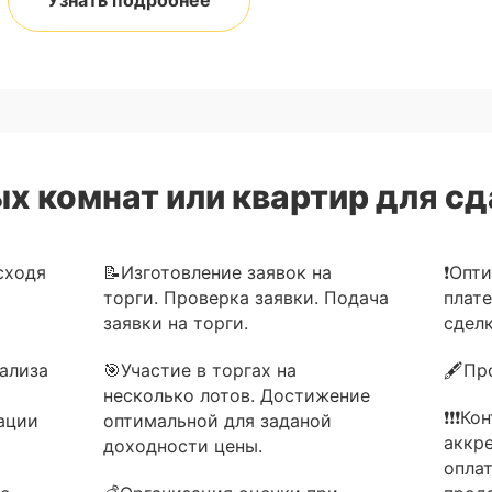
Узнать подробнее
х комнат или квартир для сд
сходя
📝Изготовление заявок на
❗Опт
торги. Проверка заявки. Подача
плат
заявки на торги.
сделк
ализа
🎯Участие в торгах на
🖋Пр
несколько лотов. Достижение
❗❗❗Ко
ации
оптимальной для заданой
аккр
доходности цены.
опла