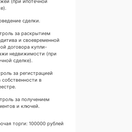
ежей (при ипотечной
е).
оведение сделки.
нтроль за раскрытием
едитива и своевременной
той договора купли-
ажи недвижимости (при
чной сделке).
троль за регистрацией
а собственности в
еестре.
нтроль за получением
ментов и ключей.
лючая торги: 100000 рублей