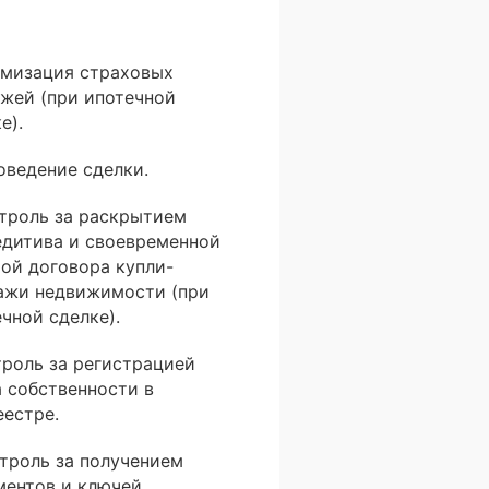
имизация страховых
ежей (при ипотечной
е).
оведение сделки.
нтроль за раскрытием
едитива и своевременной
той договора купли-
ажи недвижимости (при
чной сделке).
троль за регистрацией
а собственности в
еестре.
нтроль за получением
ментов и ключей.