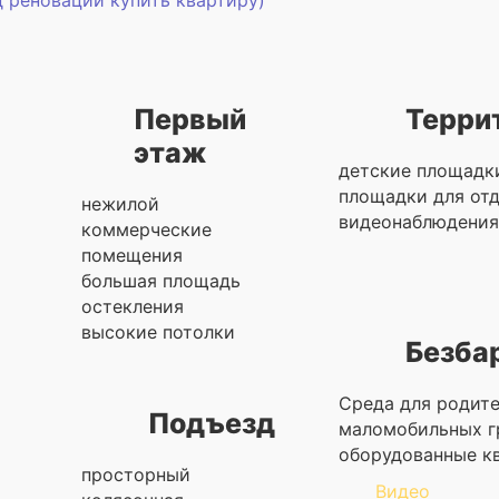
д реновации купить квартиру)
Первый
Терри
этаж
детские площадк
площадки для от
нежилой
видеонаблюдения
коммерческие
помещения
большая площадь
остекления
высокие потолки
Безба
Cреда для родите
Подъезд
маломобильных г
оборудованные кв
просторный
Видео