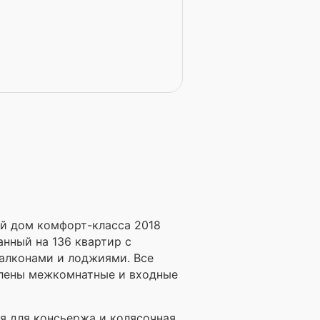
ый дом комфорт-класса 2018
нный на 136 квартир с
алконами и лоджиями. Все
влены межкомнатные и входные
 для консьержа и колясочная,