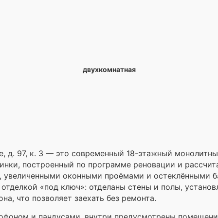
двухкомнатная
, д. 97, к. 3 — это современный 18-этажный монолитн
инки, построенный по программе реновации и рассчита
м, увеличенными оконными проёмами и остеклёнными б
 отделкой «под ключ»: отделаны стены и полы, устано
она, что позволяет заехать без ремонта.
офоном и пандусами, внутри предусмотрены помещения