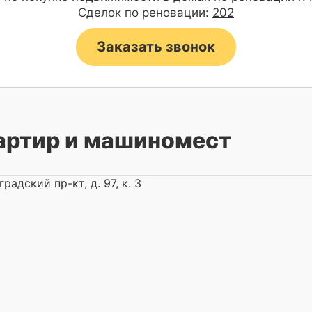
Сделок по реновации:
202
Заказать звонок
артир и машиномест