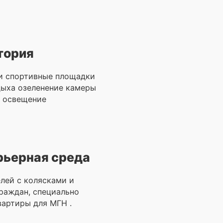
тория
и спортивные площадки
дыха озеленение камеры
 освещение
рьерная среда
лей с колясками и
раждан, специально
артиры для МГН .