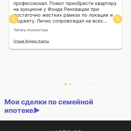
профессионал. Помог приобрести квартиру
на аукционе у Фонда Реновации при
достаточно жестких рамках по локации и
бюджету. Лично сопровождал на всех
этапах процесса от записи на аукцион до
Читать полностью
сделки в банке. Всегда на связи, доступно и
понятно преподносит информацию,
Отзыв Яндекс.Карты
прекрасно знает свое дело, тактичен,
пунктуален. Только положительные
впечатления от взаимодействия.
Рекомендую прежде всего тем, кто знает,
чего хочет и здраво оценивает свои
возможности. Огромное Вам спасибо,
Михаил Александрович!
Мои сделки по семейной
ипотеке▶