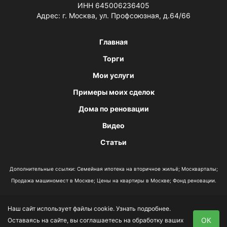
ИНН 645006236405
Адрес: г. Москва, ул. Профсоюзная, д.64/66
Главная
Торги
Мои услуги
Примеры моих сделок
Дома по реновации
Видео
Статьи
Дополнительные ссылки:
Семейная ипотека на вторичное жильё
;
Москварталы
;
Продажа машиномест в Москве
;
Цены на квартиры в Москве
;
Фонд реновации
.
Наш сайт использует файлы cookie.
Узнать подробнее
.
Политика конфиденциальности
ОК
Оставаясь на сайте, вы соглашаетесь на обработку ваших
Согласие на обработку данных