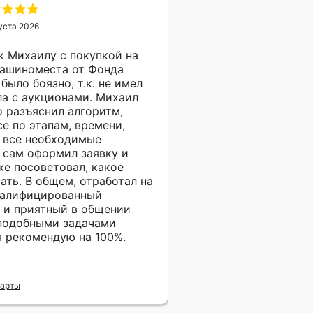
уста 2026
к Михаилу с покупкой на
машиноместа от Фонда
было боязно, т.к. не имел
ла с аукционами. Михаил
о разъяснил алгоритм,
се по этапам, времени,
 все необходимые
 сам оформил заявку и
же посоветовал, какое
ать. В общем, отработал на
валифицированный
 и приятный в общении
 подобными задачами
 рекомендую на 100%.
Карты