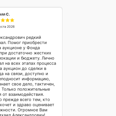
лл С.
уста 2026
ександрович редкий
ал. Помог приобрести
а аукционе у Фонда
при достаточно жестких
локации и бюджету. Лично
л на всех этапах процесса
на аукцион до сделки в
да на связи, доступно и
еподносит информацию,
нает свое дело, тактичен,
. Только положительные
я от взаимодействия.
 прежде всего тем, кто
 хочет и здраво оценивает
жности. Огромное Вам
ихаил Александрович!