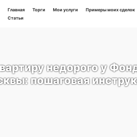
Главная
Торги
Мои услуги
Примеры моих сделок
Статьи
квартиру недорого у Фон
квы: пошаговая инстру