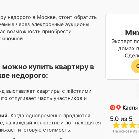
иру недорого в Москве, стоит обратить
зуемые через электронные аукционы
Мих
ная возможность приобрести
рыночной.
Эксперт п
домах п
Сдел
 можно купить квартиру в
С
ве недорого:
д выставляет квартиры с жёсткими
что отпугивает часть участников и
ний.
Когда одновременно продаются
5.0
из 5
е, на каждый конкретный лот находится
нижает итоговую стоимость.
На основе 93