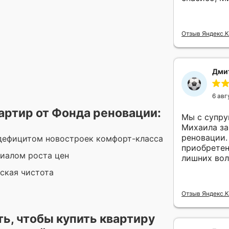
Отзыв Яндекс.
Дмит
6 авг
ртир от Фонда реновации:
Мы с супру
Михаила за покупку машиноместа 
реновации.
 дефицитом новостроек комфорт-класса
приобретен
циалом роста цен
лишних вол
еская чистота
Отзыв Яндекс.
ь, чтобы купить квартиру