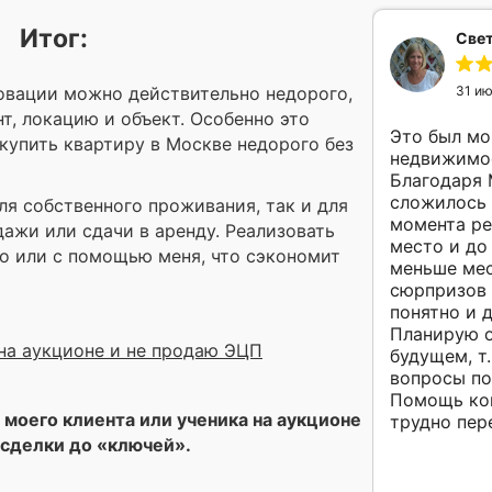
Итог:
Свет
овации можно действительно недорого,
31 и
т, локацию и объект. Особенно это
Это был мо
 купить квартиру в Москве недорого без
недвижимос
Благодаря 
сложилось 
ля собственного проживания, так и для
момента р
ажи или сдачи в аренду. Реализовать
место и до
о или с помощью меня, что сэкономит
меньше мес
сюрпризов 
понятно и 
Планирую о
 на аукционе и не продаю ЭЦП
будущем, т
вопросы по
Помощь ко
моего клиента или ученика на аукционе
трудно пер
 сделки до «ключей».