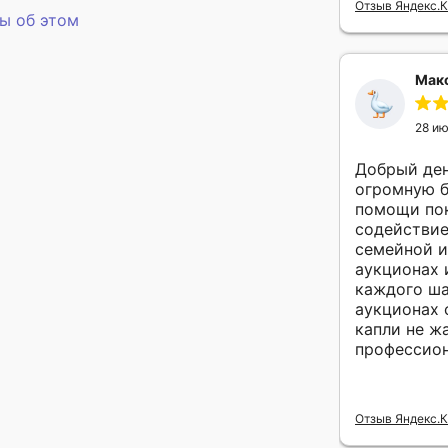
Отзыв Яндекс.
ты об этом
Мак
28 и
Добрый ден
огромную б
помощи пок
содействие
семейной и
аукционах 
каждого шага дей
аукционах с
капли не жа
Отзыв Яндекс.