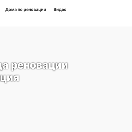
Дома по реновации
Видео
да реновации
кция