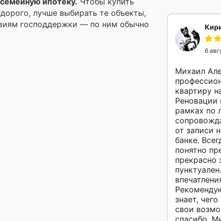
 семейную ипотеку.
Чтобы купить
дорого, лучше выбирать те объекты,
овиям господдержки — по ним обычно
Кири
6 авг
Михаил Ал
профессион
квартиру н
Реновации 
рамках по 
сопровожда
от записи 
банке. Всег
понятно пр
прекрасно з
пунктуален
впечатлени
Рекомендую
знает, чего
свои возмо
спасибо, М