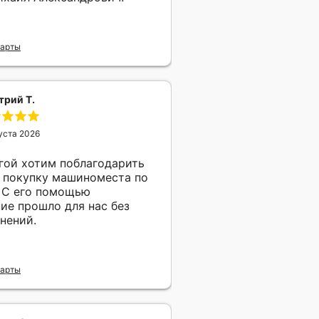
Карты
рий Т.
уста 2026
гой хотим поблагодарить
по
 С его помощью
ие прошло для нас без
нений.
Карты