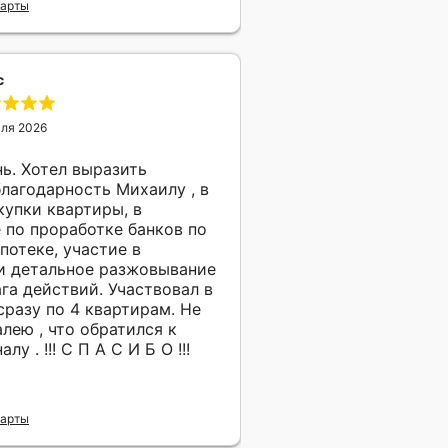
Карты
с
юля 2026
ь. Хотел выразить
лагодарность Михаилу , в
упки квартиры, в
 по проработке банков по
потеке, участие в
и детальное разжовывание
ствий. Участвовал в
разу по 4 квартирам. Не
лею , что обратился к
профессионалу . !!! С П А С И Б О !!!
Карты