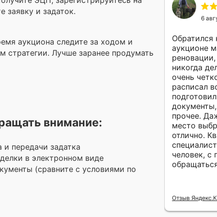
олучите ЭЦП, зарегистрируйтесь на
е заявку и задаток.
6 авг
Обратился 
емя аукциона следите за ходом и
аукционе 
м стратегии. Лучше заранее продумать
реновации, 
никогда де
очень четк
расписал в
подготовил
документы,
прочее. Да
бращать внимание:
место выбр
отлично. К
специалист
а и передачи задатка
человек, с
делки в электронном виде
обращаться
кументы (сравните с условиями по
Отзыв Яндекс.