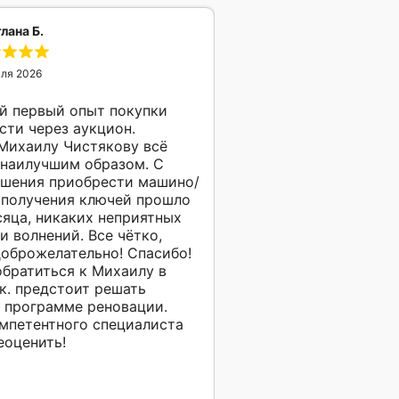
лана Б.
юля 2026
й первый опыт покупки
ти через аукцион.
Михаилу Чистякову всё
наилучшим образом. С
ешения приобрести машино/
 получения ключей прошло
яца, никаких неприятных
и волнений. Все чётко,
доброжелательно! Спасибо!
братиться к Михаилу в
.к. предстоит решать
 программе реновации.
мпетентного специалиста
еоценить!