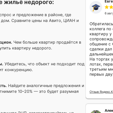
е жильё недорого:
Евге
6 авг
спрос и предложение в районе, где
 дом. Сравните цены на Авито, ЦИАН и
Обратилась
коллега по
квартиру у
сопровожда
кцион.
Чем больше квартир продаётся в
общение с 
упить квартиру недорого.
сделки дал
дальнейшем
На торгах 
ы.
Убедитесь, что объект не подходит под
лотах, перв
третьим мн
ит конкуренцию.
первых дву
ть.
Найдите аналогичные предложения и
тнимите 10–20% — это будет разумная
Отзыв Яндекс.
Алек