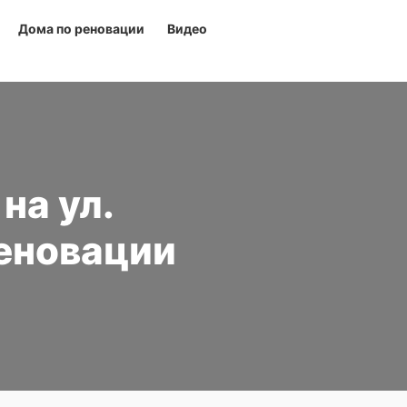
Дома по реновации
Видео
на ул.
реновации