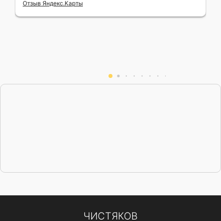
Отзыв Яндекс.Карты
помог с выбором объекта. Безупречный
профессионализм, ответственность
пунктуальность, доброжелательность выше
всяких похвал. В ходе личного общения
произошла ситуация, в которой он
неожиданно проявил свои
джентельменские качества. Михаил,
успехов вам в финансовой и личной сфере,
хороших клиентов. Всех благ!
ЧИСТЯКОВ