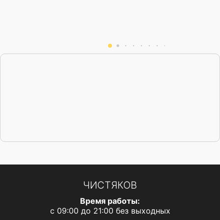
всяких похвал. В ходе личного общения
произошла ситуация, в которой он
неожиданно проявил свои
джентельменские качества. Михаил,
успехов вам в финансовой и личной сфере,
хороших клиентов. Всех благ!
ЧИСТЯКОВ
Время работы:
с 09:00 до 21:00 без выходных