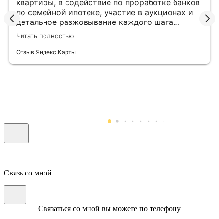
квартиры, в содействие по проработке банков
по семейной ипотеке, участие в аукционах и
детальное разжовывание каждого шага
действий. Участвовал в аукционах сразу по 4
Читать полностью
квартирам. Не капли не жалею , что обратился
к профессионалу . !!! С П А С И Б О !!!
Отзыв Яндекс.Карты
Связь со мной
Связаться со мной вы можете по телефону