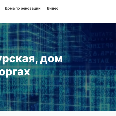
Дома по реновации
Видео
урская, дом
торгах