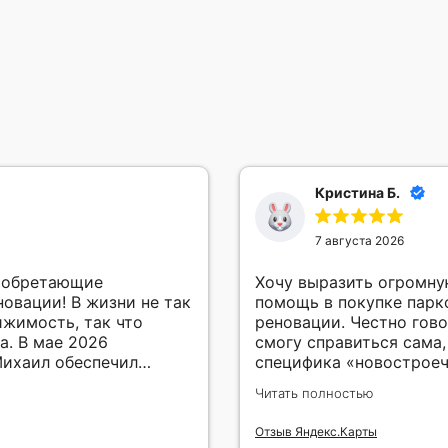
Кристина Б.
7 августа 2026
, обретающие
Хочу выразить огромную благ
овации! В жизни не так
помощь в покупке парк
ижимость, так что
реновации. Честно гово
ла. В мае 2026
смогу справиться сама,
ихаил обеспечил
специфика «новострое
ми, консультирование,
оказались настоящим квестом. Сделка
Читать полностью
оей покупки, помог с
за одну неделю, спаси
ый профессионализм,
своего дела👍🏻
Отзыв Яндекс.Карты
сть,