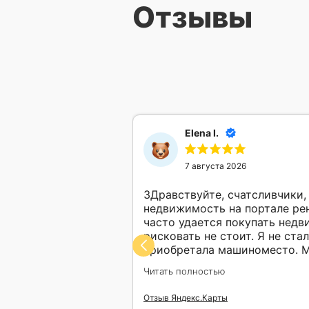
Отзывы
Elena I.
7 августа 2026
ЗДравствуйте, счатсливчики
недвижимость на портале рен
часто удается покупать недв
рисковать не стоит. Я не ста
приобретала машиноместо. М
обучение в работе с ресурса
аукциону от фонда
Читать полностью
сопровождение, поддержку м
он какое-то
выбором объекта. Безупречн
лтора в этой
Отзыв Яндекс.Карты
ответственность пунктуально
да опубликовала