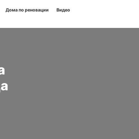
Дома по реновации
Видео
а
да