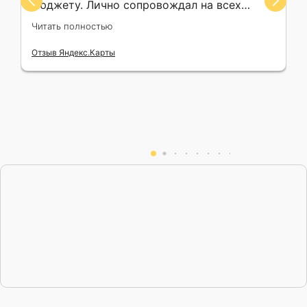
бюджету. Лично сопровождал на всех
этапах процесса от записи на аукцион до
Читать полностью
сделки в банке. Всегда на связи, доступно и
понятно преподносит информацию,
Отзыв Яндекс.Карты
прекрасно знает свое дело, тактичен,
пунктуален. Только положительные
впечатления от взаимодействия.
Рекомендую прежде всего тем, кто знает,
чего хочет и здраво оценивает свои
возможности. Огромное Вам спасибо,
Михаил Александрович!