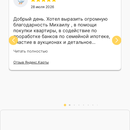
28 июля 2026
Добрый день. Хотел выразить огромную
благодарность Михаилу , в помощи
покупки квартиры, в содействие по
проработке банков по семейной ипотеке,
участие в аукционах и детальное
разжовывание каждого шага действий.
Читать полностью
Участвовал в аукционах сразу по 4
квартирам. Не капли не жалею , что
Отзыв Яндекс.Карты
обратился к профессионалу . !!! С П А С И Б
О !!!