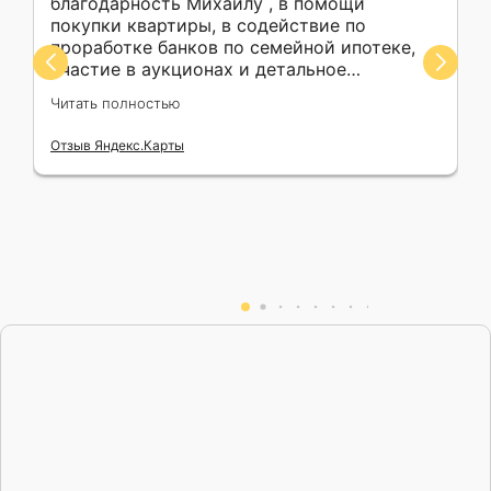
благодарность Михаилу , в помощи
покупки квартиры, в содействие по
проработке банков по семейной ипотеке,
участие в аукционах и детальное
разжовывание каждого шага действий.
Читать полностью
Участвовал в аукционах сразу по 4
квартирам. Не капли не жалею , что
Отзыв Яндекс.Карты
обратился к профессионалу . !!! С П А С И Б
О !!!