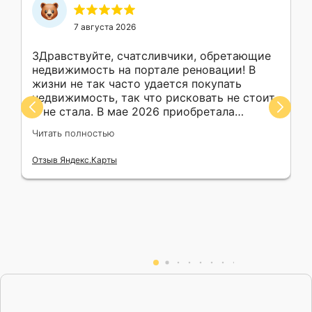
7 августа 2026
ЗДравствуйте, счатсливчики, обретающие
недвижимость на портале реновации! В
жизни не так часто удается покупать
недвижимость, так что рисковать не стоит.
Я не стала. В мае 2026 приобретала
машиноместо. Михаил обеспечил обучение
Читать полностью
в работе с ресурсами, консультирование,
сопровождение, поддержку моей покупки,
Отзыв Яндекс.Карты
помог с выбором объекта. Безупречный
профессионализм, ответственность
пунктуальность, доброжелательность выше
всяких похвал. В ходе личного общения
произошла ситуация, в которой он
неожиданно проявил свои
джентельменские качества. Михаил,
успехов вам в финансовой и личной сфере,
хороших клиентов. Всех благ!