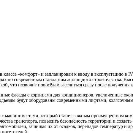
 в классе «комфорт» и запланирован к вводу в эксплуатацию в I
ых по современным стандартам жилищного строительства. Высота
кой, что позволит новосёлам заселиться сразу после получения 
нные фасады с корзинами для кондиционеров, увеличенные око
Подъезды будут оборудованы современными лифтами, колясочн
г с машиноместами, который станет важным преимуществом ком
чества транспорта, повысить безопасность территории и создат
втомобилей, защищая их от осадков, перепадов температур и д
 посетителей.