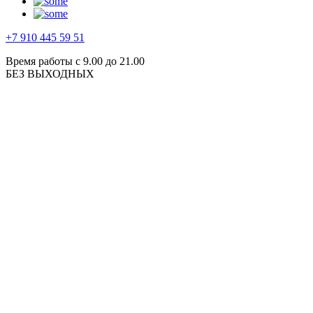
+7 910 445 59 51
Время работы с 9.00 до 21.00
БЕЗ ВЫХОДНЫХ
ИП Чистяков А.М.
ОГРНИП 323645700098707
ИНН 645006236405
Адрес: г. Москва, ул. Профсоюзная, д.64/66
Главная
Торги
Муниципальные торги
Ипотека на муниципальных торгах
Фонд реновации
Торги ДГИ
Торги нежилых помещений
Торги на машиноместа
Мои услуги
Покупка недвижимости
Инвестиции в недвижимость
Консультации