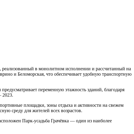
д
са, реализованный в монолитном исполнении и рассчитанный на
врино
и
Беломорская
, что обеспечивает удобную транспортную
и предусматривает переменную этажность зданий, благодаря
– 2023
.
спортивные площадки, зоны отдыха и активности на свежем
ную среду для жителей всех возрастов.
расположен
Парк-усадьба Грачёвка
— один из наиболее