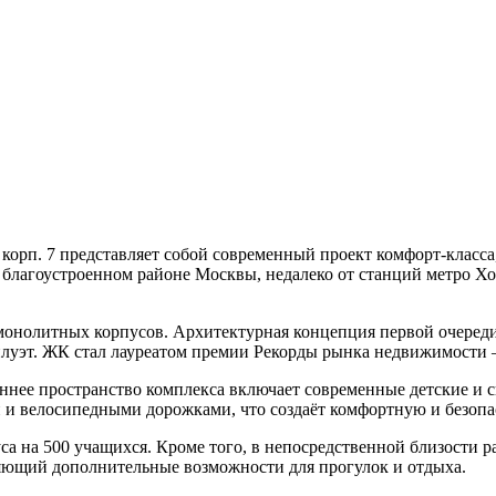
, корп. 7 представляет собой современный проект комфорт-клас
 благоустроенном районе Москвы, недалеко от станций метро
Хо
и монолитных корпусов. Архитектурная концепция первой очеред
луэт. ЖК стал лауреатом премии
Рекорды рынка недвижимости 
ннее пространство комплекса включает современные детские и 
и велосипедными дорожками, что создаёт комфортную и безопас
са на 500 учащихся. Кроме того, в непосредственной близости 
яющий дополнительные возможности для прогулок и отдыха.