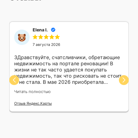
Elena I.
7 августа 2026
ЗДравствуйте, счатсливчики, обретающие
недвижимость на портале реновации! В
жизни не так часто удается покупать
недвижимость, так что рисковать не стоит.
Я не стала. В мае 2026 приобретала
машиноместо. Михаил обеспечил обучение
Читать полностью
в работе с ресурсами, консультирование,
сопровождение, поддержку моей покупки,
Отзыв Яндекс.Карты
помог с выбором объекта. Безупречный
профессионализм, ответственность
пунктуальность, доброжелательность выше
всяких похвал. В ходе личного общения
произошла ситуация, в которой он
неожиданно проявил свои