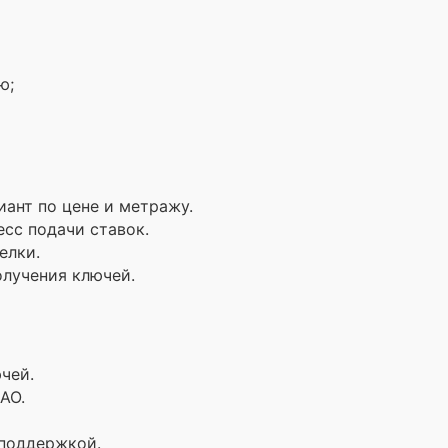
ю;
ант по цене и метражу.
сс подачи ставок.
елки.
олучения ключей.
чей.
АО.
 поддержкой.