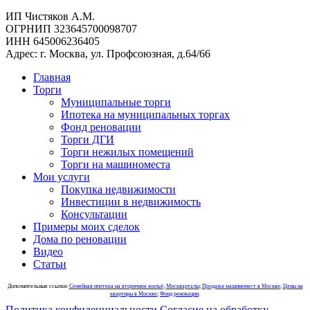
ИП Чистяков А.М.
ОГРНИП 323645700098707
ИНН 645006236405
Адрес: г. Москва, ул. Профсоюзная, д.64/66
Главная
Торги
Муниципальные торги
Ипотека на муниципальных торгах
Фонд реновации
Торги ДГИ
Торги нежилых помещений
Торги на машиноместа
Мои услуги
Покупка недвижимости
Инвестиции в недвижимость
Консультации
Примеры моих сделок
Дома по реновации
Видео
Статьи
Дополнительные ссылки:
Семейная ипотека на вторичное жильё
;
Москварталы
;
Продажа машиномест в Москве
;
Цены на
квартиры в Москве
;
Фонд реновации
.
Политика конфиденциальности
Согласие на обработку