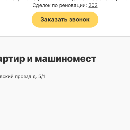
Сделок по реновации:
202
Заказать звонок
артир и машиномест