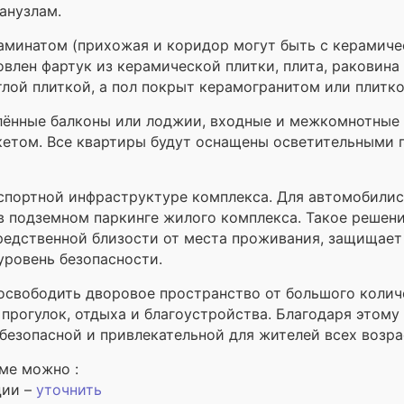
анузлам.
ламинатом (прихожая и коридор могут быть с керамич
новлен фартук из керамической плитки, плита, раковина
лой плиткой, а пол покрыт керамогранитом или плитко
лённые балконы или лоджии, входные и межкомнотные д
етом. Все квартиры будут оснащены осветительными 
спортной инфраструктуре комплекса. Для автомобили
 подземном паркинге жилого комплекса. Такое решени
редственной близости от места проживания, защищает
уровень безопасности.
освободить дворовое пространство от большого коли
 прогулок, отдыха и благоустройства. Благодаря этом
безопасной и привлекательной для жителей всех возра
ме можно :
ции –
уточнить