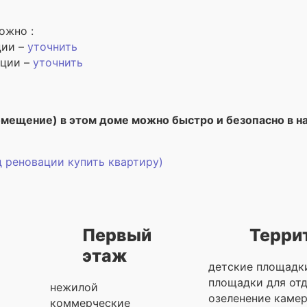
ожно :
ции –
уточнить
ации –
уточнить
омещение) в этом доме можно быстро и безопасно в 
д реновации купить квартиру)
Первый
Терри
этаж
детские площадк
площадки для от
нежилой
озеленение каме
коммерческие