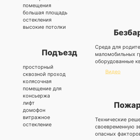
помещения
большая площадь
остекления
высокие потолки
Безба
Cреда для родите
Подъезд
маломобильных г
оборудованные кв
просторный
Видео
сквозной проход
колясочная
помещение для
консьержа
лифт
Пожар
домофон
витражное
Технические реш
остекление
своевременную э
опасных факторо