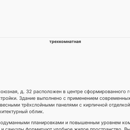
трехкомнатная
оюзная, д. 32 расположен в центре сформированного г
ройки. Здание выполнено с применением современных
весными трёхслойными панелями с кирпичной отделкой,
хитектурный облик.
продуманными планировками и повышенным уровнем ко
 и санузлы формируют удобное жилое пространство. В