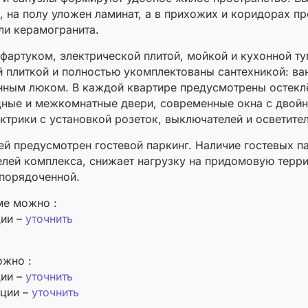
, на полу уложен ламинат, а в прихожих и коридорах 
ли керамогранита.
фартуком, электрической плитой, мойкой и кухонной т
 плиткой и полностью укомплектованы сантехникой: ван
нным люком. В каждой квартире предусмотрены остекл
дные и межкомнатные двери, современные окна с двойн
ктрики с установкой розеток, выключателей и осветите
тей предусмотрен гостевой паркинг. Наличие гостевых 
елей комплекса, снижает нагрузку на придомовую терр
упорядоченной.
ме можно :
ции –
уточнить
ожно :
ции –
уточнить
ации –
уточнить