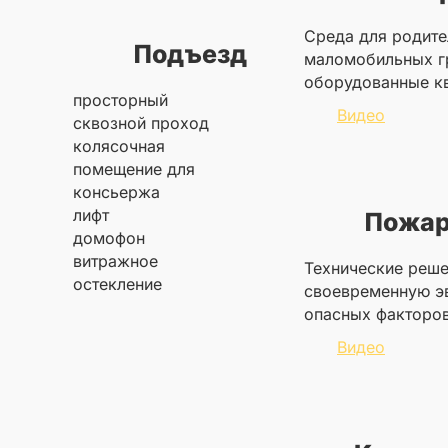
Cреда для родите
Подъезд
маломобильных г
оборудованные кв
просторный
Видео
сквозной проход
колясочная
помещение для
консьержа
лифт
Пожар
домофон
витражное
Технические реш
остекление
своевременную эв
опасных факторо
Видео