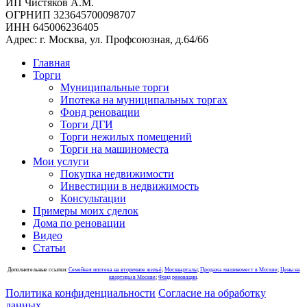
ИП Чистяков А.М.
ОГРНИП 323645700098707
ИНН 645006236405
Адрес: г. Москва, ул. Профсоюзная, д.64/66
Главная
Торги
Муниципальные торги
Ипотека на муниципальных торгах
Фонд реновации
Торги ДГИ
Торги нежилых помещений
Торги на машиноместа
Мои услуги
Покупка недвижимости
Инвестиции в недвижимость
Консультации
Примеры моих сделок
Дома по реновации
Видео
Статьи
Дополнительные ссылки:
Семейная ипотека на вторичное жильё
;
Москварталы
;
Продажа машиномест в Москве
;
Цены на
квартиры в Москве
;
Фонд реновации
.
Политика конфиденциальности
Согласие на обработку
данных