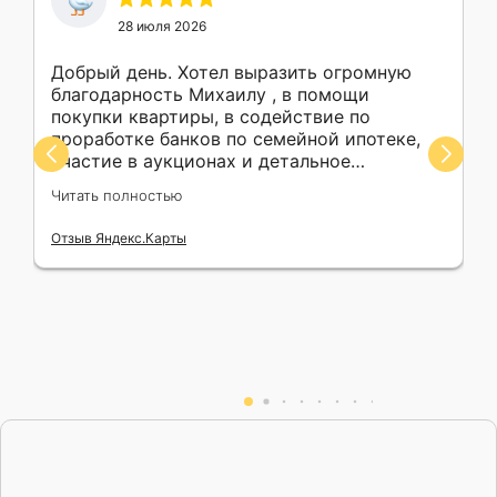
28 июля 2026
Добрый день. Хотел выразить огромную
благодарность Михаилу , в помощи
покупки квартиры, в содействие по
проработке банков по семейной ипотеке,
участие в аукционах и детальное
разжовывание каждого шага действий.
Читать полностью
Участвовал в аукционах сразу по 4
квартирам. Не капли не жалею , что
Отзыв Яндекс.Карты
обратился к профессионалу . !!! С П А С И Б
О !!!