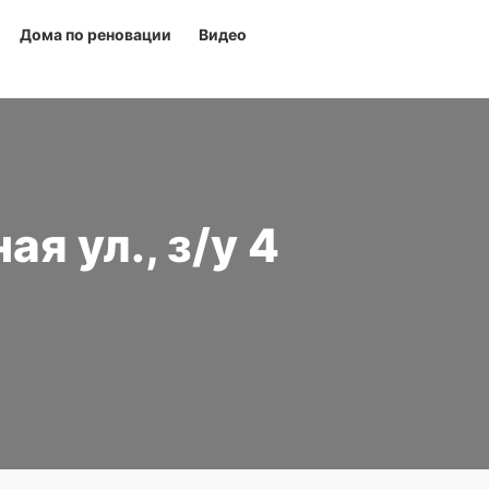
Дома по реновации
Видео
я ул., з/у 4