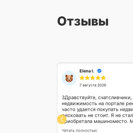
Отзывы
Elena I.
7 августа 2026
ЗДравствуйте, счатсливчики
недвижимость на портале рен
часто удается покупать недв
рисковать не стоит. Я не ста
приобретала машиноместо. М
обучение в работе с ресурса
аукциону от фонда
Читать полностью