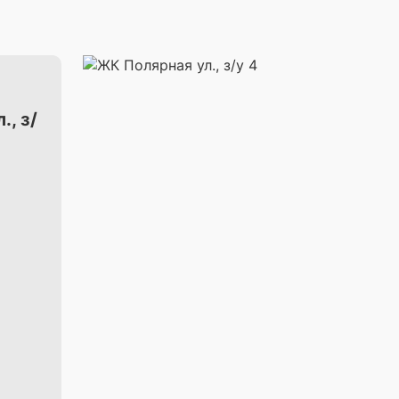
., з/