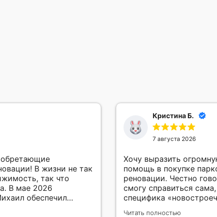
Кристина Б.
7 августа 2026
, обретающие
Хочу выразить огромную благ
овации! В жизни не так
помощь в покупке парк
ижимость, так что
реновации. Честно гово
ла. В мае 2026
смогу справиться сама,
ихаил обеспечил
специфика «новострое
ми, консультирование,
оказались настоящим квестом. Сделка
Читать полностью