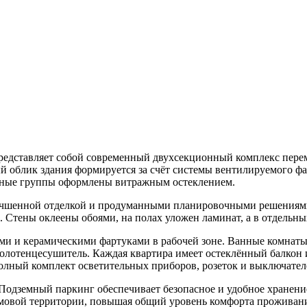
 3 представляет собой современный двухсекционный комплекс пер
 облик здания формируется за счёт системы вентилируемого фас
одные группы оформлены витражным остеклением.
лучшенной отделкой и продуманными планировочными решениями
Стены оклеены обоями, на полах уложен ламинат, а в отдельных
и и керамическими фартуками в рабочей зоне. Ванные комнаты
 полотенцесушитель. Каждая квартира имеет остеклённый балко
олный комплект осветительных приборов, розеток и выключател
одземный паркинг обеспечивает безопасное и удобное хранени
омовой территории, повышая общий уровень комфорта проживан