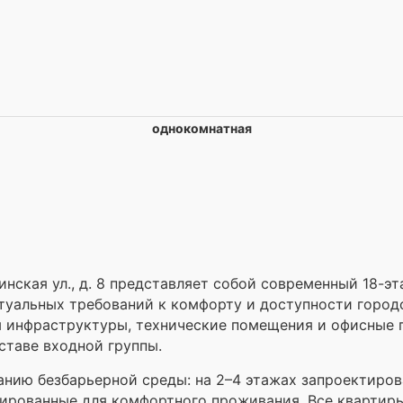
однокомнатная
нская ул., д. 8 представляет собой современный 18-э
туальных требований к комфорту и доступности город
 инфраструктуры, технические помещения и офисные п
ставе входной группы.
анию безбарьерной среды: на 2–4 этажах запроектиро
ированные для комфортного проживания. Все квартир