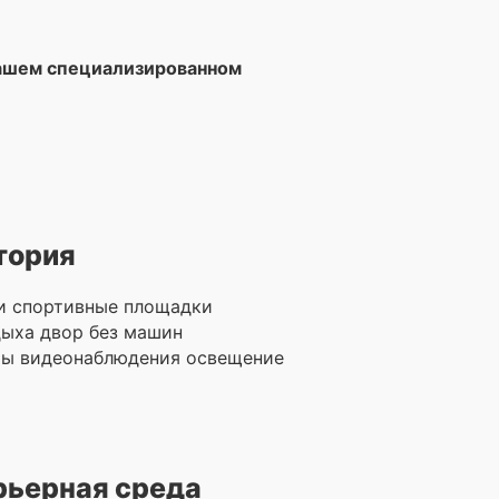
нашем специализированном
тория
и спортивные площадки
дыха двор без машин
ры видеонаблюдения освещение
рьерная среда