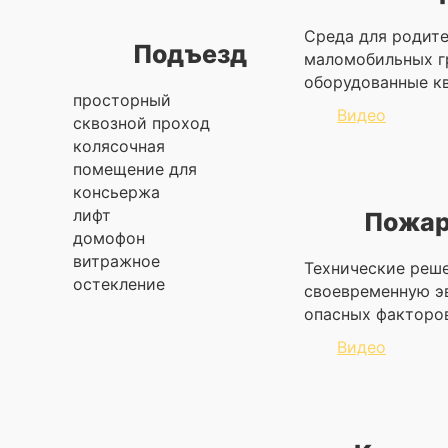
Cреда для родите
Подъезд
маломобильных г
оборудованные кв
просторный
Видео
сквозной проход
колясочная
помещение для
консьержа
лифт
Пожар
домофон
витражное
Технические реш
остекление
своевременную э
опасных факторо
Видео