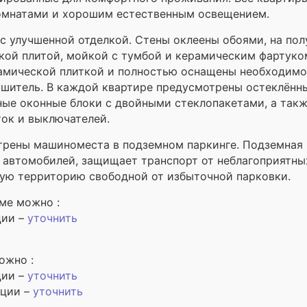
омнатами и хорошим естественным освещением.
 улучшенной отделкой. Стены оклеены обоями, на полу
кой плитой, мойкой с тумбой и керамическим фартуком
амической плиткой и полностью оснащены необходимой
ушитель. В каждой квартире предусмотрены остеклённы
ные оконные блоки с двойными стеклопакетами, а так
ток и выключателей.
рены машиноместа в подземном паркинге. Подземная 
е автомобилей, защищает транспорт от неблагоприятны
ую территорию свободной от избыточной парковки.
ме можно :
ции –
уточнить
ожно :
ции –
уточнить
ации –
уточнить