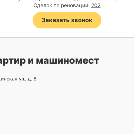
Сделок по реновации:
202
Заказать звонок
артир и машиномест