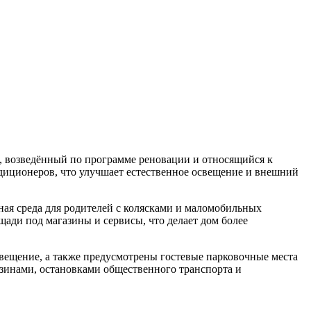
т
и, возведённый по программе реновации и относящийся к
диционеров, что улучшает естественное освещение и внешний
ая среда для родителей с колясками и маломобильных
ади под магазины и сервисы, что делает дом более
свещение, а также предусмотрены гостевые парковочные места
азинами, остановками общественного транспорта и