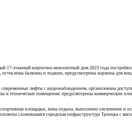
енный 17-этажный кирпично-монолитный дом 2023 года постройк
, остеклены балконы и лоджии, предусмотрены корзины для кон
современные лифты с видеонаблюдением, организована доступн
ры и технические помещения: предусмотрены коммерческие площ
 спортивная площадки, зоны отдыха, выполнено озеленение и о
положена сложившаяся городская инфраструктура Троицка с маг